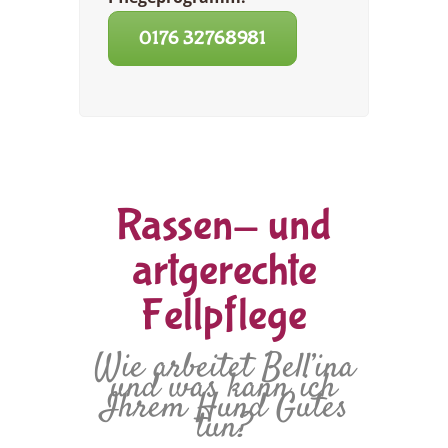
0176 32768981
Rassen- und
artgerechte
Fellpflege
Wie arbeitet Bell’ina
und was kann ich
Ihrem Hund Gutes
tun?